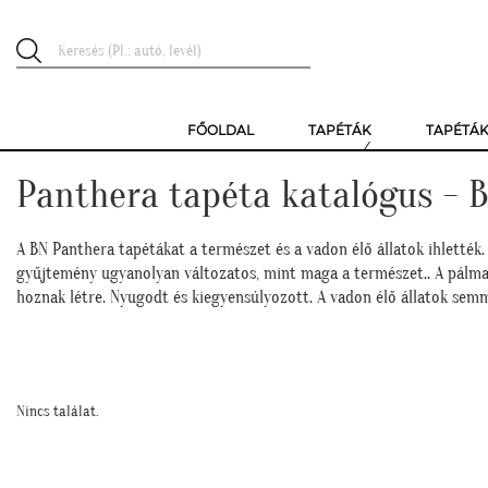
FŐOLDAL
TAPÉTÁK
TAPÉTÁ
Panthera tapéta katalógus - 
A BN Panthera tapétákat a természet és a vadon élő állatok ihlették
gyűjtemény ugyanolyan változatos, mint maga a természet.. A pálmafák
hoznak létre. Nyugodt és kiegyensúlyozott. A vadon élő állatok semm
Nincs találat.