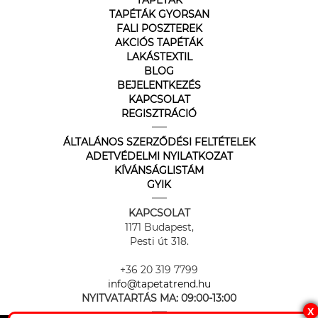
TAPÉTÁK
TAPÉTÁK GYORSAN
FALI POSZTEREK
AKCIÓS TAPÉTÁK
LAKÁSTEXTIL
BLOG
BEJELENTKEZÉS
KAPCSOLAT
REGISZTRÁCIÓ
ÁLTALÁNOS SZERZŐDÉSI FELTÉTELEK
ADETVÉDELMI NYILATKOZAT
KÍVÁNSÁGLISTÁM
GYIK
KAPCSOLAT
1171 Budapest,
Pesti út 318.
+36 20 319 7799
info@tapetatrend.hu
NYITVATARTÁS MA:
09:00-13:00
X