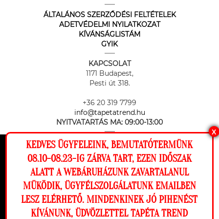
ÁLTALÁNOS SZERZŐDÉSI FELTÉTELEK
ADETVÉDELMI NYILATKOZAT
KÍVÁNSÁGLISTÁM
GYIK
KAPCSOLAT
1171 Budapest,
Pesti út 318.
+36 20 319 7799
info@tapetatrend.hu
NYITVATARTÁS MA:
09:00-13:00
X
KEDVES ÜGYFELEINK, BEMUTATÓTERMÜNK
Ez a weboldal cookie-kat használ, hogy a
08.10-08.23-IG ZÁRVA TART, EZEN IDŐSZAK
lehető legjobb élményt nyújtsa honlapunkon.
ALATT A WEBÁRUHÁZUNK ZAVARTALANUL
Beállítások
MÜKÖDIK, ÜGYFÉLSZOLGÁLATUNK EMAILBEN
Az online fizetést a Barion Payment Zrt. biztosítja, MNB engedély
száma: H-EN-I-1064/2013
LESZ ELÉRHETŐ. MINDENKINEK JÓ PIHENÉST
Elutasítom
Engedélyezem
KÍVÁNUNK, ÜDVÖZLETTEL TAPÉTA TREND