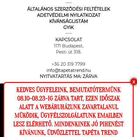
ÁLTALÁNOS SZERZŐDÉSI FELTÉTELEK
ADETVÉDELMI NYILATKOZAT
KÍVÁNSÁGLISTÁM
GYIK
KAPCSOLAT
1171 Budapest,
Pesti út 318.
+36 20 319 7799
info@tapetatrend.hu
NYITVATARTÁS MA:
ZÁRVA
X
KEDVES ÜGYFELEINK, BEMUTATÓTERMÜNK
Ez a weboldal cookie-kat használ, hogy a
08.10-08.23-IG ZÁRVA TART, EZEN IDŐSZAK
lehető legjobb élményt nyújtsa honlapunkon.
ALATT A WEBÁRUHÁZUNK ZAVARTALANUL
Beállítások
MÜKÖDIK, ÜGYFÉLSZOLGÁLATUNK EMAILBEN
Az online fizetést a Barion Payment Zrt. biztosítja, MNB engedély
száma: H-EN-I-1064/2013
LESZ ELÉRHETŐ. MINDENKINEK JÓ PIHENÉST
Elutasítom
Engedélyezem
KÍVÁNUNK, ÜDVÖZLETTEL TAPÉTA TREND