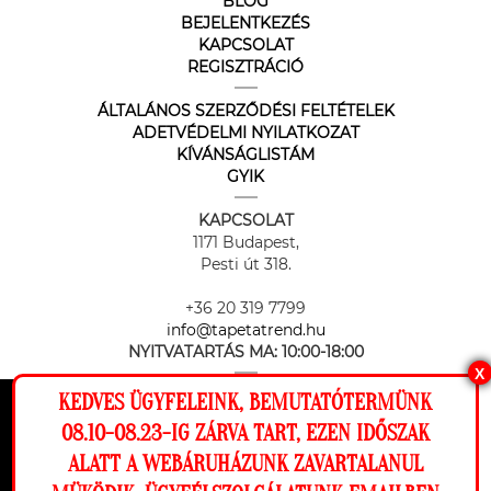
BLOG
BEJELENTKEZÉS
KAPCSOLAT
REGISZTRÁCIÓ
ÁLTALÁNOS SZERZŐDÉSI FELTÉTELEK
ADETVÉDELMI NYILATKOZAT
KÍVÁNSÁGLISTÁM
GYIK
KAPCSOLAT
1171 Budapest,
Pesti út 318.
+36 20 319 7799
info@tapetatrend.hu
NYITVATARTÁS MA:
10:00-18:00
X
KEDVES ÜGYFELEINK, BEMUTATÓTERMÜNK
Ez a weboldal cookie-kat használ, hogy a
08.10-08.23-IG ZÁRVA TART, EZEN IDŐSZAK
lehető legjobb élményt nyújtsa honlapunkon.
ALATT A WEBÁRUHÁZUNK ZAVARTALANUL
Beállítások