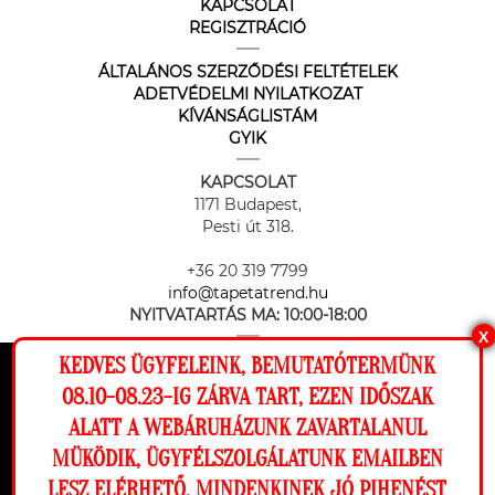
KAPCSOLAT
REGISZTRÁCIÓ
ÁLTALÁNOS SZERZŐDÉSI FELTÉTELEK
ADETVÉDELMI NYILATKOZAT
KÍVÁNSÁGLISTÁM
GYIK
KAPCSOLAT
1171 Budapest,
Pesti út 318.
+36 20 319 7799
info@tapetatrend.hu
NYITVATARTÁS MA:
10:00-18:00
X
KEDVES ÜGYFELEINK, BEMUTATÓTERMÜNK
Ez a weboldal cookie-kat használ, hogy a
08.10-08.23-IG ZÁRVA TART, EZEN IDŐSZAK
lehető legjobb élményt nyújtsa honlapunkon.
ALATT A WEBÁRUHÁZUNK ZAVARTALANUL
Beállítások
MÜKÖDIK, ÜGYFÉLSZOLGÁLATUNK EMAILBEN
Az online fizetést a Barion Payment Zrt. biztosítja, MNB engedély
száma: H-EN-I-1064/2013
LESZ ELÉRHETŐ. MINDENKINEK JÓ PIHENÉST