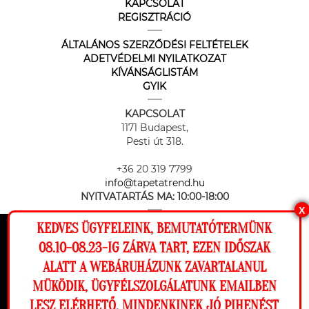
KAPCSOLAT
REGISZTRÁCIÓ
ÁLTALÁNOS SZERZŐDÉSI FELTÉTELEK
ADETVÉDELMI NYILATKOZAT
KÍVÁNSÁGLISTÁM
GYIK
KAPCSOLAT
1171 Budapest,
Pesti út 318.
+36 20 319 7799
info@tapetatrend.hu
NYITVATARTÁS MA:
10:00-18:00
X
KEDVES ÜGYFELEINK, BEMUTATÓTERMÜNK
Ez a weboldal cookie-kat használ, hogy a
08.10-08.23-IG ZÁRVA TART, EZEN IDŐSZAK
lehető legjobb élményt nyújtsa honlapunkon.
ALATT A WEBÁRUHÁZUNK ZAVARTALANUL
Beállítások
MÜKÖDIK, ÜGYFÉLSZOLGÁLATUNK EMAILBEN
Az online fizetést a Barion Payment Zrt. biztosítja, MNB engedély
száma: H-EN-I-1064/2013
LESZ ELÉRHETŐ. MINDENKINEK JÓ PIHENÉST