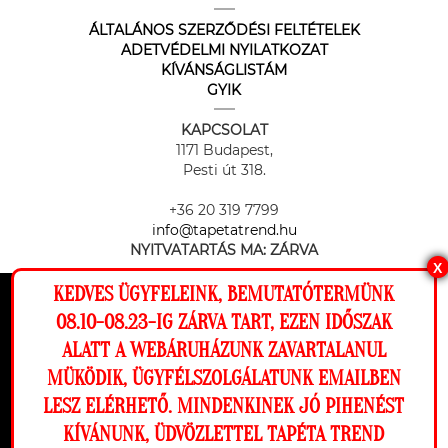
ÁLTALÁNOS SZERZŐDÉSI FELTÉTELEK
ADETVÉDELMI NYILATKOZAT
KÍVÁNSÁGLISTÁM
GYIK
KAPCSOLAT
1171 Budapest,
Pesti út 318.
+36 20 319 7799
info@tapetatrend.hu
NYITVATARTÁS MA:
ZÁRVA
X
KEDVES ÜGYFELEINK, BEMUTATÓTERMÜNK
Ez a weboldal cookie-kat használ, hogy a
08.10-08.23-IG ZÁRVA TART, EZEN IDŐSZAK
lehető legjobb élményt nyújtsa honlapunkon.
ALATT A WEBÁRUHÁZUNK ZAVARTALANUL
Beállítások
MÜKÖDIK, ÜGYFÉLSZOLGÁLATUNK EMAILBEN
Az online fizetést a Barion Payment Zrt. biztosítja, MNB engedély
száma: H-EN-I-1064/2013
LESZ ELÉRHETŐ. MINDENKINEK JÓ PIHENÉST
Elutasítom
Engedélyezem
KÍVÁNUNK, ÜDVÖZLETTEL TAPÉTA TREND