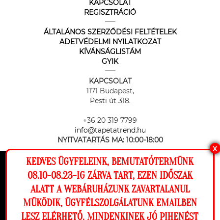
KAPCSOLAT
REGISZTRÁCIÓ
ÁLTALÁNOS SZERZŐDÉSI FELTÉTELEK
ADETVÉDELMI NYILATKOZAT
KÍVÁNSÁGLISTÁM
GYIK
KAPCSOLAT
1171 Budapest,
Pesti út 318.
+36 20 319 7799
info@tapetatrend.hu
NYITVATARTÁS MA:
10:00-18:00
X
KEDVES ÜGYFELEINK, BEMUTATÓTERMÜNK
Ez a weboldal cookie-kat használ, hogy a
08.10-08.23-IG ZÁRVA TART, EZEN IDŐSZAK
lehető legjobb élményt nyújtsa honlapunkon.
ALATT A WEBÁRUHÁZUNK ZAVARTALANUL
Beállítások
MÜKÖDIK, ÜGYFÉLSZOLGÁLATUNK EMAILBEN
Az online fizetést a Barion Payment Zrt. biztosítja, MNB engedély
száma: H-EN-I-1064/2013
LESZ ELÉRHETŐ. MINDENKINEK JÓ PIHENÉST