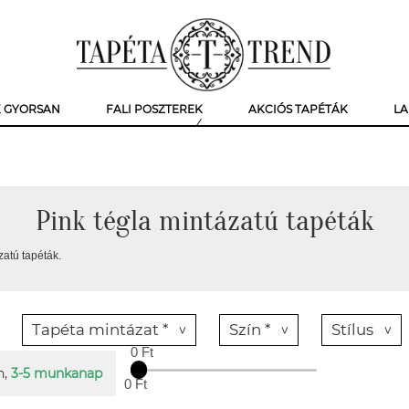
K GYORSAN
FALI POSZTEREK
AKCIÓS TAPÉTÁK
LA
Pink tégla mintázatú tapéták
zatú tapéták.
Tapéta mintázat *
Szín *
Stílus
0 Ft
n,
3-5 munkanap
0 Ft