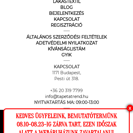
LAKÁSTEXTIL
BLOG
BEJELENTKEZÉS
KAPCSOLAT
REGISZTRÁCIÓ
ÁLTALÁNOS SZERZŐDÉSI FELTÉTELEK
ADETVÉDELMI NYILATKOZAT
KÍVÁNSÁGLISTÁM
GYIK
KAPCSOLAT
1171 Budapest,
Pesti út 318.
+36 20 319 7799
info@tapetatrend.hu
NYITVATARTÁS MA:
09:00-13:00
X
KEDVES ÜGYFELEINK, BEMUTATÓTERMÜNK
Ez a weboldal cookie-kat használ, hogy a
08.10-08.23-IG ZÁRVA TART, EZEN IDŐSZAK
lehető legjobb élményt nyújtsa honlapunkon.
ALATT A WEBÁRUHÁZUNK ZAVARTALANUL