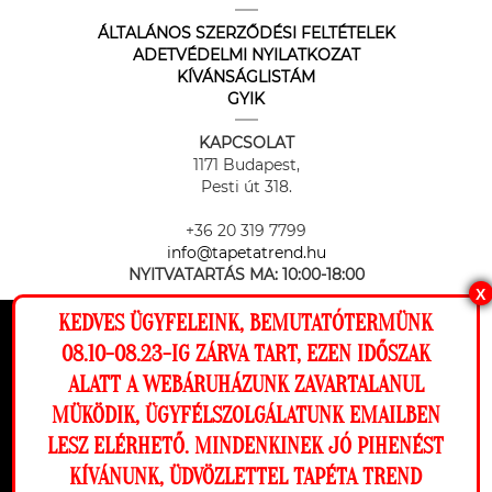
ÁLTALÁNOS SZERZŐDÉSI FELTÉTELEK
ADETVÉDELMI NYILATKOZAT
KÍVÁNSÁGLISTÁM
GYIK
KAPCSOLAT
1171 Budapest,
Pesti út 318.
+36 20 319 7799
info@tapetatrend.hu
NYITVATARTÁS MA:
10:00-18:00
X
KEDVES ÜGYFELEINK, BEMUTATÓTERMÜNK
Ez a weboldal cookie-kat használ, hogy a
08.10-08.23-IG ZÁRVA TART, EZEN IDŐSZAK
lehető legjobb élményt nyújtsa honlapunkon.
ALATT A WEBÁRUHÁZUNK ZAVARTALANUL
Beállítások
MÜKÖDIK, ÜGYFÉLSZOLGÁLATUNK EMAILBEN
Az online fizetést a Barion Payment Zrt. biztosítja, MNB engedély
száma: H-EN-I-1064/2013
LESZ ELÉRHETŐ. MINDENKINEK JÓ PIHENÉST
Elutasítom
Engedélyezem
KÍVÁNUNK, ÜDVÖZLETTEL TAPÉTA TREND