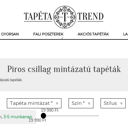
K GYORSAN
FALI POSZTEREK
AKCIÓS TAPÉTÁK
LA
Piros csillag mintázatú tapéták
tázatú tapéták.
Tapéta mintázat *
Szín *
Stílus
19 990 Ft
n,
3-5 munkanap
19 990 Ft