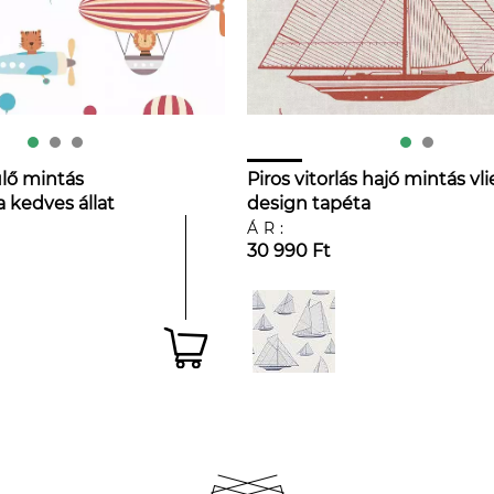
lő mintás
Piros vitorlás hajó mintás vli
 kedves állat
design tapéta
ÁR:
30 990 Ft