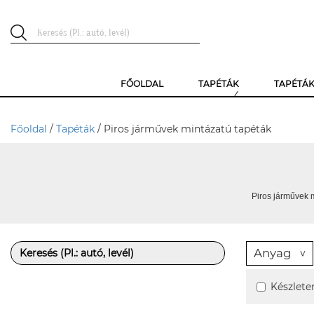
FŐOLDAL
TAPÉTÁK
TAPÉTÁ
Főoldal
/
Tapéták
/ Piros járművek mintázatú tapéták
Piros járművek m
Anyag
Készlete