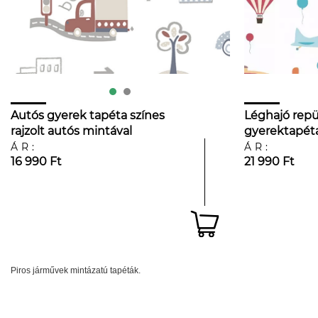
Autós gyerek tapéta színes
Léghajó repü
rajzolt autós mintával
gyerektapéta
mintákkal
ÁR:
ÁR:
16 990 Ft
21 990 Ft
Piros járművek mintázatú tapéták.