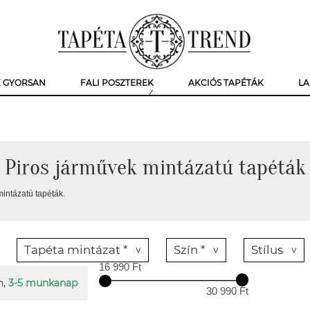
K GYORSAN
FALI POSZTEREK
AKCIÓS TAPÉTÁK
LA
Piros járművek mintázatú tapéták
intázatú tapéták.
Tapéta mintázat *
Szín *
Stílus
16 990 Ft
n,
3-5 munkanap
30 990 Ft