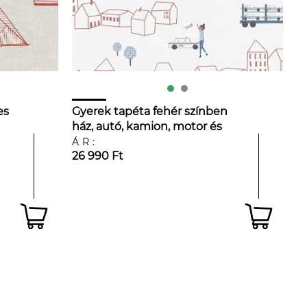
es
Gyerek tapéta fehér színben
ház, autó, kamion, motor és
repülős piros mintákkal
ÁR:
26 990 Ft