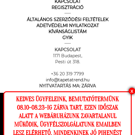
KAPCSOLAT
REGISZTRÁCIÓ
ÁLTALÁNOS SZERZŐDÉSI FELTÉTELEK
ADETVÉDELMI NYILATKOZAT
KÍVÁNSÁGLISTÁM
GYIK
KAPCSOLAT
1171 Budapest,
Pesti út 318.
+36 20 319 7799
info@tapetatrend.hu
NYITVATARTÁS MA:
ZÁRVA
X
KEDVES ÜGYFELEINK, BEMUTATÓTERMÜNK
Ez a weboldal cookie-kat használ, hogy a
08.10-08.23-IG ZÁRVA TART, EZEN IDŐSZAK
lehető legjobb élményt nyújtsa honlapunkon.
ALATT A WEBÁRUHÁZUNK ZAVARTALANUL
Beállítások
MÜKÖDIK, ÜGYFÉLSZOLGÁLATUNK EMAILBEN
Az online fizetést a Barion Payment Zrt. biztosítja, MNB engedély
száma: H-EN-I-1064/2013
LESZ ELÉRHETŐ. MINDENKINEK JÓ PIHENÉST