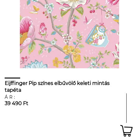
Eijffinger Pip színes elbűvölő keleti mintás
tapéta
ÁR:
39 490 Ft