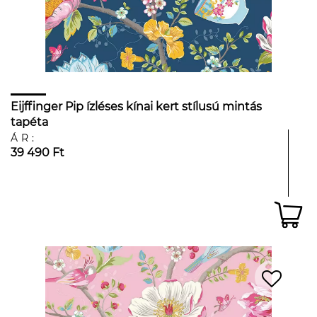
Eijffinger Pip ízléses kínai kert stílusú mintás
tapéta
ÁR:
39 490 Ft