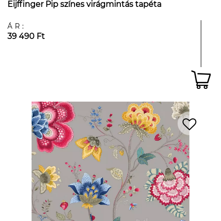
Eijffinger Pip színes virágmintás tapéta
ÁR:
39 490 Ft