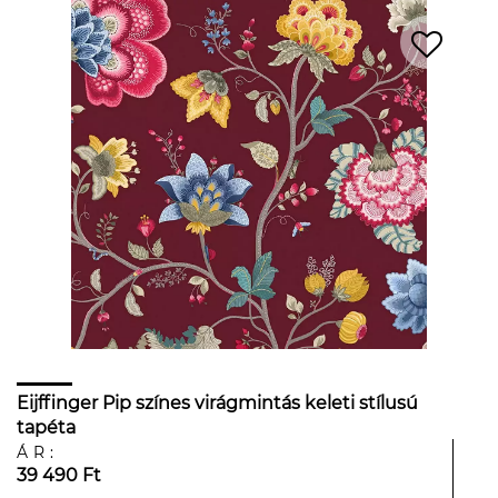
Eijffinger Pip színes virágmintás keleti stílusú
tapéta
ÁR:
39 490 Ft