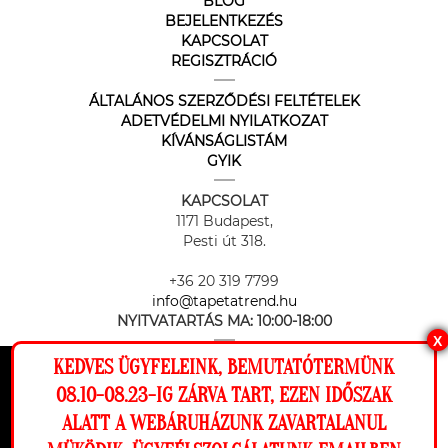
BLOG
BEJELENTKEZÉS
KAPCSOLAT
REGISZTRÁCIÓ
ÁLTALÁNOS SZERZŐDÉSI FELTÉTELEK
ADETVÉDELMI NYILATKOZAT
KÍVÁNSÁGLISTÁM
GYIK
KAPCSOLAT
1171 Budapest,
Pesti út 318.
+36 20 319 7799
info@tapetatrend.hu
NYITVATARTÁS MA:
10:00-18:00
X
KEDVES ÜGYFELEINK, BEMUTATÓTERMÜNK
Ez a weboldal cookie-kat használ, hogy a
08.10-08.23-IG ZÁRVA TART, EZEN IDŐSZAK
lehető legjobb élményt nyújtsa honlapunkon.
ALATT A WEBÁRUHÁZUNK ZAVARTALANUL
Beállítások