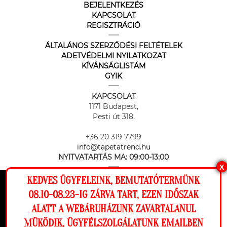
BEJELENTKEZÉS
KAPCSOLAT
REGISZTRÁCIÓ
ÁLTALÁNOS SZERZŐDÉSI FELTÉTELEK
ADETVÉDELMI NYILATKOZAT
KÍVÁNSÁGLISTÁM
GYIK
KAPCSOLAT
1171 Budapest,
Pesti út 318.
+36 20 319 7799
info@tapetatrend.hu
NYITVATARTÁS MA:
09:00-13:00
X
KEDVES ÜGYFELEINK, BEMUTATÓTERMÜNK
Ez a weboldal cookie-kat használ, hogy a
08.10-08.23-IG ZÁRVA TART, EZEN IDŐSZAK
lehető legjobb élményt nyújtsa honlapunkon.
ALATT A WEBÁRUHÁZUNK ZAVARTALANUL
Beállítások
MÜKÖDIK, ÜGYFÉLSZOLGÁLATUNK EMAILBEN
Az online fizetést a Barion Payment Zrt. biztosítja, MNB engedély