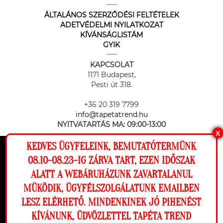
ÁLTALÁNOS SZERZŐDÉSI FELTÉTELEK
ADETVÉDELMI NYILATKOZAT
KÍVÁNSÁGLISTÁM
GYIK
KAPCSOLAT
1171 Budapest,
Pesti út 318.
+36 20 319 7799
info@tapetatrend.hu
NYITVATARTÁS MA:
09:00-13:00
X
KEDVES ÜGYFELEINK, BEMUTATÓTERMÜNK
Ez a weboldal cookie-kat használ, hogy a
08.10-08.23-IG ZÁRVA TART, EZEN IDŐSZAK
lehető legjobb élményt nyújtsa honlapunkon.
ALATT A WEBÁRUHÁZUNK ZAVARTALANUL
Beállítások
MÜKÖDIK, ÜGYFÉLSZOLGÁLATUNK EMAILBEN
Az online fizetést a Barion Payment Zrt. biztosítja, MNB engedély
száma: H-EN-I-1064/2013
LESZ ELÉRHETŐ. MINDENKINEK JÓ PIHENÉST
Elutasítom
Engedélyezem
KÍVÁNUNK, ÜDVÖZLETTEL TAPÉTA TREND