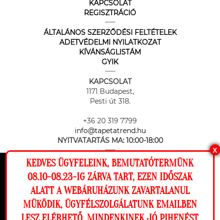
KAPCSOLAT
REGISZTRÁCIÓ
ÁLTALÁNOS SZERZŐDÉSI FELTÉTELEK
ADETVÉDELMI NYILATKOZAT
KÍVÁNSÁGLISTÁM
GYIK
KAPCSOLAT
1171 Budapest,
Pesti út 318.
+36 20 319 7799
info@tapetatrend.hu
NYITVATARTÁS MA:
10:00-18:00
X
KEDVES ÜGYFELEINK, BEMUTATÓTERMÜNK
Ez a weboldal cookie-kat használ, hogy a
08.10-08.23-IG ZÁRVA TART, EZEN IDŐSZAK
lehető legjobb élményt nyújtsa honlapunkon.
ALATT A WEBÁRUHÁZUNK ZAVARTALANUL
Beállítások
MÜKÖDIK, ÜGYFÉLSZOLGÁLATUNK EMAILBEN
Az online fizetést a Barion Payment Zrt. biztosítja, MNB engedély
száma: H-EN-I-1064/2013
LESZ ELÉRHETŐ. MINDENKINEK JÓ PIHENÉST