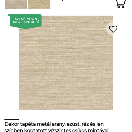
Dekor tapéta metál arany, ezüst, réz és len
színben koptatott vízszintes csíkos mintával