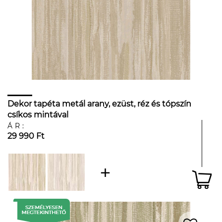
Dekor tapéta metál arany, ezüst, réz és tópszín
csíkos mintával
ÁR:
29 990 Ft