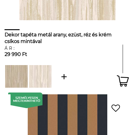
Dekor tapéta metál arany, ezüst, réz és krém
csíkos mintával
ÁR:
29 990 Ft