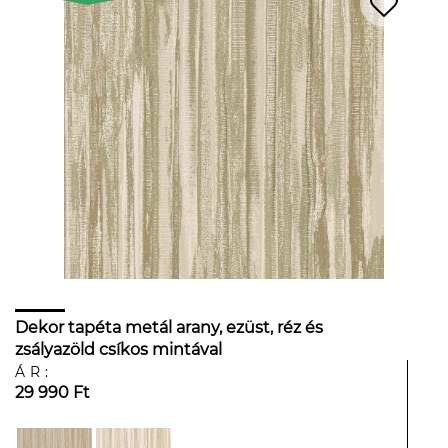
Dekor tapéta metál arany, ezüst, réz és
zsályazöld csíkos mintával
ÁR:
29 990 Ft