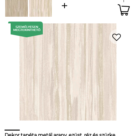
Dekor tapéta metál arany, ezüst, réz és szürke