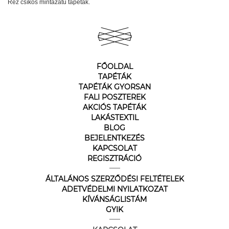
Réz csíkos mintázatú tapéták.
FŐOLDAL
TAPÉTÁK
TAPÉTÁK GYORSAN
FALI POSZTEREK
AKCIÓS TAPÉTÁK
LAKÁSTEXTIL
BLOG
BEJELENTKEZÉS
KAPCSOLAT
REGISZTRÁCIÓ
ÁLTALÁNOS SZERZŐDÉSI FELTÉTELEK
ADETVÉDELMI NYILATKOZAT
KÍVÁNSÁGLISTÁM
GYIK