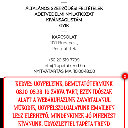
ÁLTALÁNOS SZERZŐDÉSI FELTÉTELEK
ADETVÉDELMI NYILATKOZAT
KÍVÁNSÁGLISTÁM
GYIK
KAPCSOLAT
1171 Budapest,
Pesti út 318.
+36 20 319 7799
info@tapetatrend.hu
NYITVATARTÁS MA:
10:00-18:00
X
KEDVES ÜGYFELEINK, BEMUTATÓTERMÜNK
Ez a weboldal cookie-kat használ, hogy a
08.10-08.23-IG ZÁRVA TART, EZEN IDŐSZAK
lehető legjobb élményt nyújtsa honlapunkon.
ALATT A WEBÁRUHÁZUNK ZAVARTALANUL
Beállítások
MÜKÖDIK, ÜGYFÉLSZOLGÁLATUNK EMAILBEN
Az online fizetést a Barion Payment Zrt. biztosítja, MNB engedély
száma: H-EN-I-1064/2013
LESZ ELÉRHETŐ. MINDENKINEK JÓ PIHENÉST
Elutasítom
Engedélyezem
KÍVÁNUNK, ÜDVÖZLETTEL TAPÉTA TREND