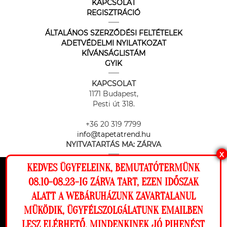
KAPCSOLAT
REGISZTRÁCIÓ
ÁLTALÁNOS SZERZŐDÉSI FELTÉTELEK
ADETVÉDELMI NYILATKOZAT
KÍVÁNSÁGLISTÁM
GYIK
KAPCSOLAT
1171 Budapest,
Pesti út 318.
+36 20 319 7799
info@tapetatrend.hu
NYITVATARTÁS MA:
ZÁRVA
X
KEDVES ÜGYFELEINK, BEMUTATÓTERMÜNK
Ez a weboldal cookie-kat használ, hogy a
08.10-08.23-IG ZÁRVA TART, EZEN IDŐSZAK
lehető legjobb élményt nyújtsa honlapunkon.
ALATT A WEBÁRUHÁZUNK ZAVARTALANUL
Beállítások
MÜKÖDIK, ÜGYFÉLSZOLGÁLATUNK EMAILBEN
Az online fizetést a Barion Payment Zrt. biztosítja, MNB engedély
száma: H-EN-I-1064/2013
LESZ ELÉRHETŐ. MINDENKINEK JÓ PIHENÉST