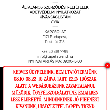
ÁLTALÁNOS SZERZŐDÉSI FELTÉTELEK
ADETVÉDELMI NYILATKOZAT
KÍVÁNSÁGLISTÁM
GYIK
KAPCSOLAT
1171 Budapest,
Pesti út 318.
+36 20 319 7799
info@tapetatrend.hu
NYITVATARTÁS MA:
09:00-13:00
X
KEDVES ÜGYFELEINK, BEMUTATÓTERMÜNK
Ez a weboldal cookie-kat használ, hogy a
08.10-08.23-IG ZÁRVA TART, EZEN IDŐSZAK
lehető legjobb élményt nyújtsa honlapunkon.
ALATT A WEBÁRUHÁZUNK ZAVARTALANUL
Beállítások
MÜKÖDIK, ÜGYFÉLSZOLGÁLATUNK EMAILBEN
Az online fizetést a Barion Payment Zrt. biztosítja, MNB engedély
száma: H-EN-I-1064/2013
LESZ ELÉRHETŐ. MINDENKINEK JÓ PIHENÉST
Elutasítom
Engedélyezem
KÍVÁNUNK, ÜDVÖZLETTEL TAPÉTA TREND