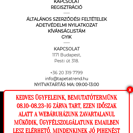
KAPCSOLAT
REGISZTRÁCIÓ
ÁLTALÁNOS SZERZŐDÉSI FELTÉTELEK
ADETVÉDELMI NYILATKOZAT
KÍVÁNSÁGLISTÁM
GYIK
KAPCSOLAT
1171 Budapest,
Pesti út 318.
+36 20 319 7799
info@tapetatrend.hu
NYITVATARTÁS MA:
09:00-13:00
X
KEDVES ÜGYFELEINK, BEMUTATÓTERMÜNK
Ez a weboldal cookie-kat használ, hogy a
08.10-08.23-IG ZÁRVA TART, EZEN IDŐSZAK
lehető legjobb élményt nyújtsa honlapunkon.
ALATT A WEBÁRUHÁZUNK ZAVARTALANUL
Beállítások
MÜKÖDIK, ÜGYFÉLSZOLGÁLATUNK EMAILBEN
Az online fizetést a Barion Payment Zrt. biztosítja, MNB engedély
száma: H-EN-I-1064/2013
LESZ ELÉRHETŐ. MINDENKINEK JÓ PIHENÉST