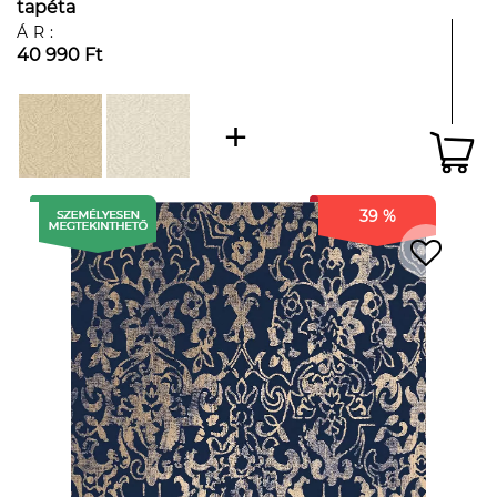
tapéta
ÁR:
40 990 Ft
39 %