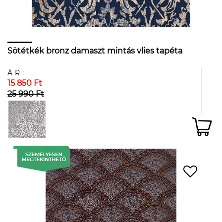
Sötétkék bronz damaszt mintás vlies tapéta
ÁR:
15 850 Ft
25 990 Ft