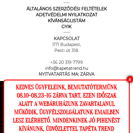
ÁLTALÁNOS SZERZŐDÉSI FELTÉTELEK
ADETVÉDELMI NYILATKOZAT
KÍVÁNSÁGLISTÁM
GYIK
KAPCSOLAT
1171 Budapest,
Pesti út 318.
+36 20 319 7799
info@tapetatrend.hu
NYITVATARTÁS MA:
ZÁRVA
X
KEDVES ÜGYFELEINK, BEMUTATÓTERMÜNK
Ez a weboldal cookie-kat használ, hogy a
08.10-08.23-IG ZÁRVA TART, EZEN IDŐSZAK
lehető legjobb élményt nyújtsa honlapunkon.
ALATT A WEBÁRUHÁZUNK ZAVARTALANUL
Beállítások
MÜKÖDIK, ÜGYFÉLSZOLGÁLATUNK EMAILBEN
Az online fizetést a Barion Payment Zrt. biztosítja, MNB engedély
száma: H-EN-I-1064/2013
LESZ ELÉRHETŐ. MINDENKINEK JÓ PIHENÉST
Elutasítom
Engedélyezem
KÍVÁNUNK, ÜDVÖZLETTEL TAPÉTA TREND