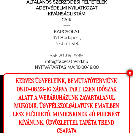
ÁLTALÁNOS SZERZŐDÉSI FELTÉTELEK
ADETVÉDELMI NYILATKOZAT
KÍVÁNSÁGLISTÁM
GYIK
KAPCSOLAT
1171 Budapest,
Pesti út 318.
+36 20 319 7799
info@tapetatrend.hu
NYITVATARTÁS MA:
10:00-18:00
X
KEDVES ÜGYFELEINK, BEMUTATÓTERMÜNK
Ez a weboldal cookie-kat használ, hogy a
08.10-08.23-IG ZÁRVA TART, EZEN IDŐSZAK
lehető legjobb élményt nyújtsa honlapunkon.
ALATT A WEBÁRUHÁZUNK ZAVARTALANUL
Beállítások
MÜKÖDIK, ÜGYFÉLSZOLGÁLATUNK EMAILBEN
Az online fizetést a Barion Payment Zrt. biztosítja, MNB engedély
száma: H-EN-I-1064/2013
LESZ ELÉRHETŐ. MINDENKINEK JÓ PIHENÉST
Elutasítom
Engedélyezem
KÍVÁNUNK, ÜDVÖZLETTEL TAPÉTA TREND
CSAPATA
Megnézem a falamon
Copyright © 2026 Tapéta Trend. Minden jog fenntartva. Tapéta trend Bt.