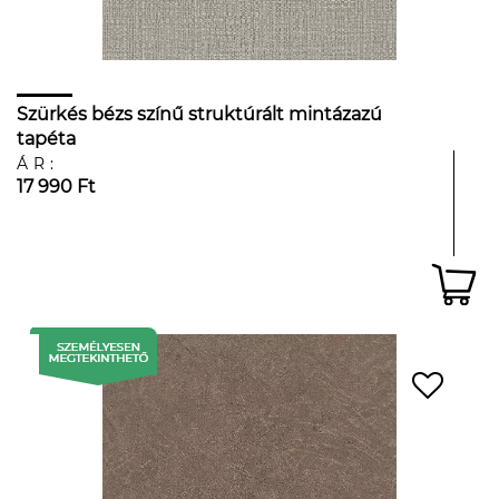
Szürkés bézs színű struktúrált mintázazú
tapéta
ÁR:
17 990 Ft