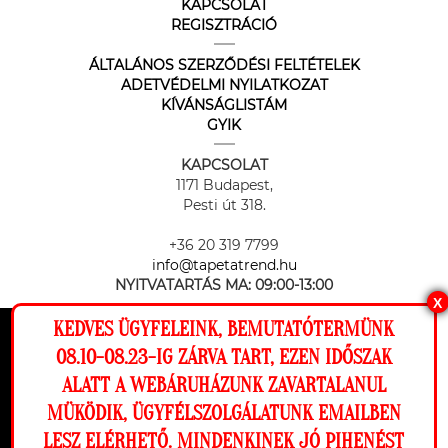
KAPCSOLAT
REGISZTRÁCIÓ
ÁLTALÁNOS SZERZŐDÉSI FELTÉTELEK
ADETVÉDELMI NYILATKOZAT
KÍVÁNSÁGLISTÁM
GYIK
KAPCSOLAT
1171 Budapest,
Pesti út 318.
+36 20 319 7799
info@tapetatrend.hu
NYITVATARTÁS MA:
09:00-13:00
X
KEDVES ÜGYFELEINK, BEMUTATÓTERMÜNK
Ez a weboldal cookie-kat használ, hogy a
08.10-08.23-IG ZÁRVA TART, EZEN IDŐSZAK
lehető legjobb élményt nyújtsa honlapunkon.
ALATT A WEBÁRUHÁZUNK ZAVARTALANUL
Beállítások
MÜKÖDIK, ÜGYFÉLSZOLGÁLATUNK EMAILBEN
Az online fizetést a Barion Payment Zrt. biztosítja, MNB engedély
száma: H-EN-I-1064/2013
LESZ ELÉRHETŐ. MINDENKINEK JÓ PIHENÉST