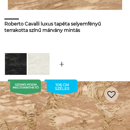
Roberto Cavalli luxus tapéta selyemfényű
terrakotta színű márvány mintás
106 CM
SZÉLES