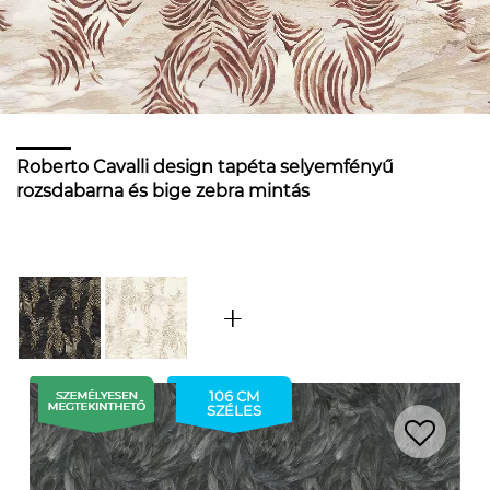
Roberto Cavalli design tapéta selyemfényű
rozsdabarna és bige zebra mintás
106 CM
SZÉLES