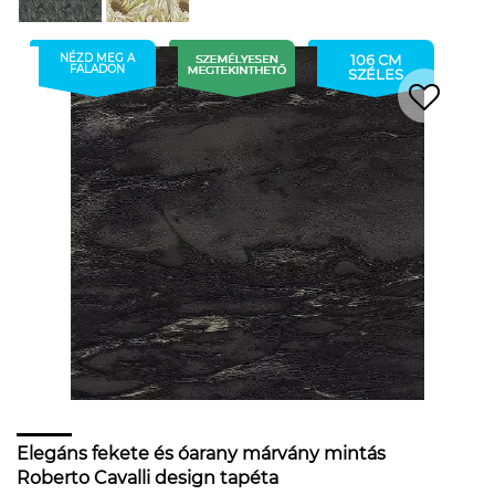
NÉZD MEG A
106 CM
FALADON
SZÉLES
Elegáns fekete és óarany márvány mintás
Roberto Cavalli design tapéta