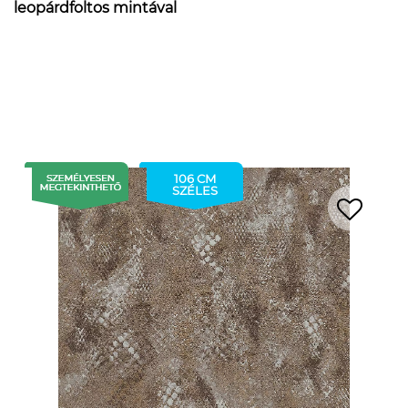
leopárdfoltos mintával
106 CM
SZÉLES