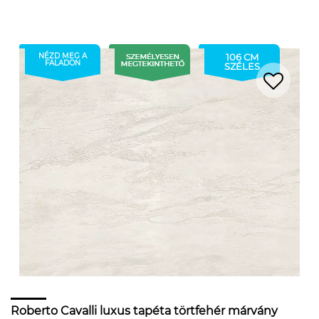
NÉZD MEG A
106 CM
FALADON
SZÉLES
Roberto Cavalli luxus tapéta törtfehér márvány