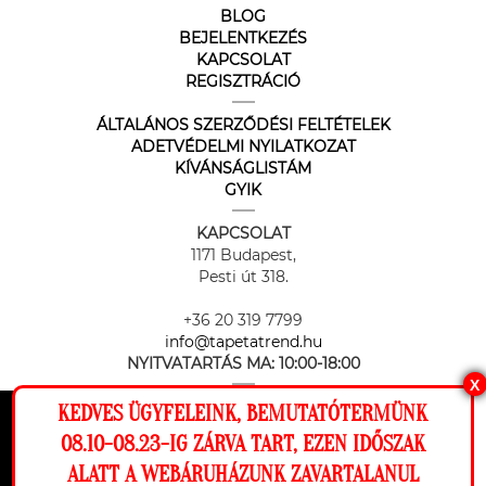
BLOG
BEJELENTKEZÉS
KAPCSOLAT
REGISZTRÁCIÓ
ÁLTALÁNOS SZERZŐDÉSI FELTÉTELEK
ADETVÉDELMI NYILATKOZAT
KÍVÁNSÁGLISTÁM
GYIK
KAPCSOLAT
1171 Budapest,
Pesti út 318.
+36 20 319 7799
info@tapetatrend.hu
NYITVATARTÁS MA:
10:00-18:00
X
KEDVES ÜGYFELEINK, BEMUTATÓTERMÜNK
Ez a weboldal cookie-kat használ, hogy a
08.10-08.23-IG ZÁRVA TART, EZEN IDŐSZAK
lehető legjobb élményt nyújtsa honlapunkon.
ALATT A WEBÁRUHÁZUNK ZAVARTALANUL