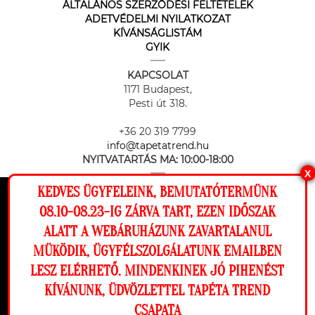
ÁLTALÁNOS SZERZŐDÉSI FELTÉTELEK
ADETVÉDELMI NYILATKOZAT
KÍVÁNSÁGLISTÁM
GYIK
KAPCSOLAT
1171 Budapest,
Pesti út 318.
+36 20 319 7799
info@tapetatrend.hu
NYITVATARTÁS MA:
10:00-18:00
X
KEDVES ÜGYFELEINK, BEMUTATÓTERMÜNK
Ez a weboldal cookie-kat használ, hogy a
08.10-08.23-IG ZÁRVA TART, EZEN IDŐSZAK
lehető legjobb élményt nyújtsa honlapunkon.
ALATT A WEBÁRUHÁZUNK ZAVARTALANUL
Beállítások
MÜKÖDIK, ÜGYFÉLSZOLGÁLATUNK EMAILBEN
Az online fizetést a Barion Payment Zrt. biztosítja, MNB engedély
száma: H-EN-I-1064/2013
LESZ ELÉRHETŐ. MINDENKINEK JÓ PIHENÉST
Elutasítom
Engedélyezem
KÍVÁNUNK, ÜDVÖZLETTEL TAPÉTA TREND
CSAPATA
Megnézem a falamon
Copyright © 2026 Tapéta Trend. Minden jog fenntartva. Tapéta trend Bt.