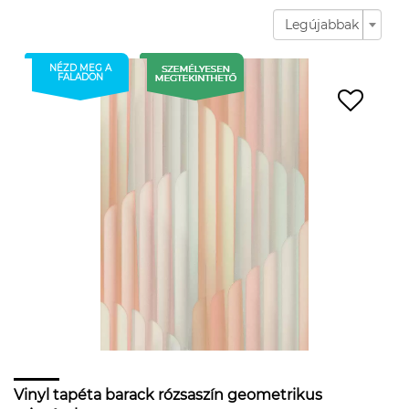
Legújabbak
NÉZD MEG A
FALADON
Vinyl tapéta barack rózsaszín geometrikus