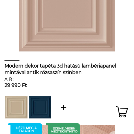
Modern dekor tapéta 3d hatású lambériapanel
mintával antik rózsaszín színben
ÁR:
29 990 Ft
NÉZD MEG A
FALADON