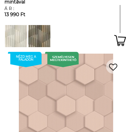
mintával
ÁR:
13 990 Ft
NÉZD MEG A
FALADON