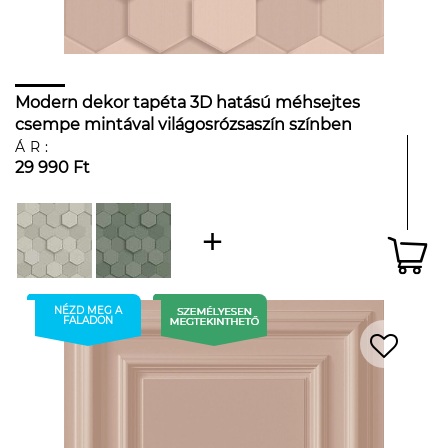
Modern dekor tapéta 3D hatású méhsejtes
csempe mintával világosrózsaszín színben
ÁR:
29 990 Ft
NÉZD MEG A
FALADON