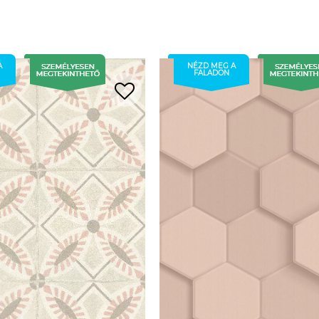
A
NÉZD MEG A
FALADON