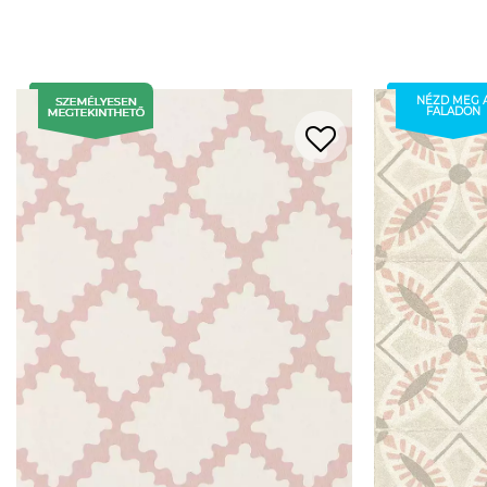
NÉZD MEG 
FALADON