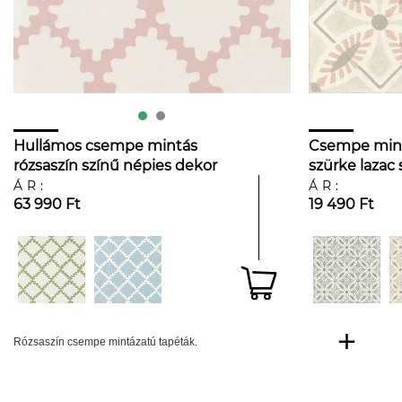
Hullámos csempe mintás
Csempe mintá
rózsaszín színű népies dekor
szürke lazac 
tapéta
ÁR:
ÁR:
63 990 Ft
19 490 Ft
Rózsaszín csempe mintázatú tapéták.