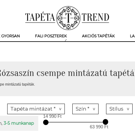
K GYORSAN
FALI POSZTEREK
AKCIÓS TAPÉTÁK
LA
Rózsaszín csempe mintázatú tapétá
e mintázatú tapéták.
Tapéta mintázat *
Szín *
Stílus
14 990 Ft
n,
3-5 munkanap
63 990 Ft