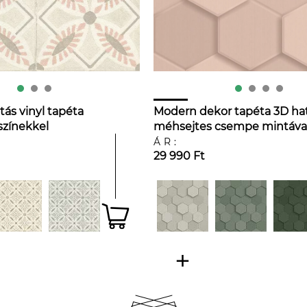
s vinyl tapéta
Modern dekor tapéta 3D ha
színekkel
méhsejtes csempe mintáva
világosrózsaszín színben
ÁR:
29 990 Ft