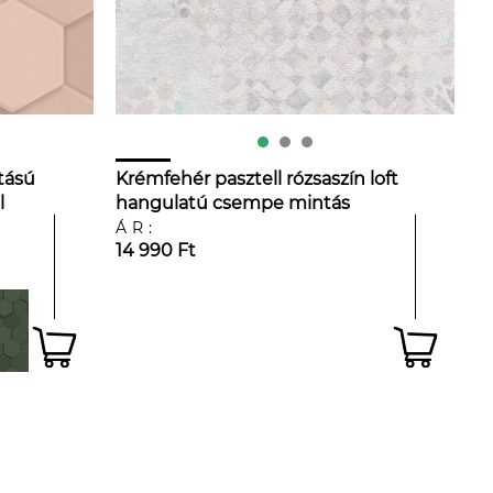
tású
Krémfehér pasztell rózsaszín loft
l
hangulatú csempe mintás
dekor tapéta
ÁR:
14 990 Ft