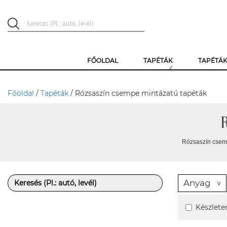
FŐOLDAL
TAPÉTÁK
TAPÉTÁ
Főoldal
/
Tapéták
/ Rózsaszín csempe mintázatú tapéták
Rózsaszín csemp
Anyag
Készlete