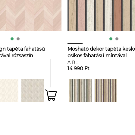
gn tapéta fahatású
Mosható dekor tapéta kesk
ával rózsaszín
csíkos fahatású mintával
rózsaszín színben
ÁR:
14 990 Ft