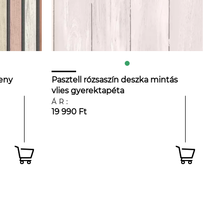
eny
Pasztell rózsaszín deszka mintás
vlies gyerektapéta
ÁR:
19 990 Ft