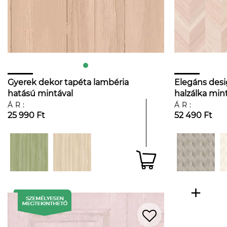
Gyerek dekor tapéta lambéria
Elegáns desi
hatású mintával
halzálka mint
rózsaszínesbarna színben
színben
ÁR:
ÁR:
25 990 Ft
52 490 Ft