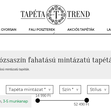
K GYORSAN
FALI POSZTEREK
AKCIÓS TAPÉTÁK
LA
ózsaszín fahatású mintázatú tapét
ású mintázatú tapéták.
Tapéta mintázat *
Szín *
Stílus
14 990 Ft
n,
3-5 munkanap
52 490 Ft