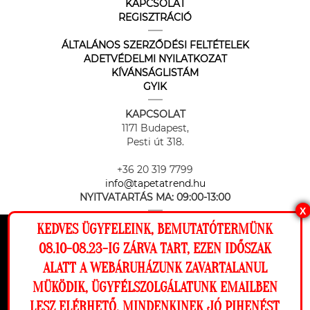
KAPCSOLAT
REGISZTRÁCIÓ
ÁLTALÁNOS SZERZŐDÉSI FELTÉTELEK
ADETVÉDELMI NYILATKOZAT
KÍVÁNSÁGLISTÁM
GYIK
KAPCSOLAT
1171 Budapest,
Pesti út 318.
+36 20 319 7799
info@tapetatrend.hu
NYITVATARTÁS MA:
09:00-13:00
X
KEDVES ÜGYFELEINK, BEMUTATÓTERMÜNK
Ez a weboldal cookie-kat használ, hogy a
08.10-08.23-IG ZÁRVA TART, EZEN IDŐSZAK
lehető legjobb élményt nyújtsa honlapunkon.
ALATT A WEBÁRUHÁZUNK ZAVARTALANUL
Beállítások
MÜKÖDIK, ÜGYFÉLSZOLGÁLATUNK EMAILBEN
Az online fizetést a Barion Payment Zrt. biztosítja, MNB engedély
száma: H-EN-I-1064/2013
LESZ ELÉRHETŐ. MINDENKINEK JÓ PIHENÉST