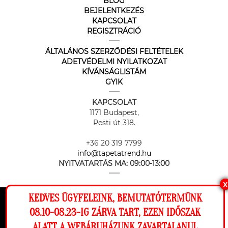
BLOG
BEJELENTKEZÉS
KAPCSOLAT
REGISZTRÁCIÓ
ÁLTALÁNOS SZERZŐDÉSI FELTÉTELEK
ADETVÉDELMI NYILATKOZAT
KÍVÁNSÁGLISTÁM
GYIK
KAPCSOLAT
1171 Budapest,
Pesti út 318.
+36 20 319 7799
info@tapetatrend.hu
NYITVATARTÁS MA:
09:00-13:00
X
KEDVES ÜGYFELEINK, BEMUTATÓTERMÜNK
Ez a weboldal cookie-kat használ, hogy a
08.10-08.23-IG ZÁRVA TART, EZEN IDŐSZAK
lehető legjobb élményt nyújtsa honlapunkon.
ALATT A WEBÁRUHÁZUNK ZAVARTALANUL