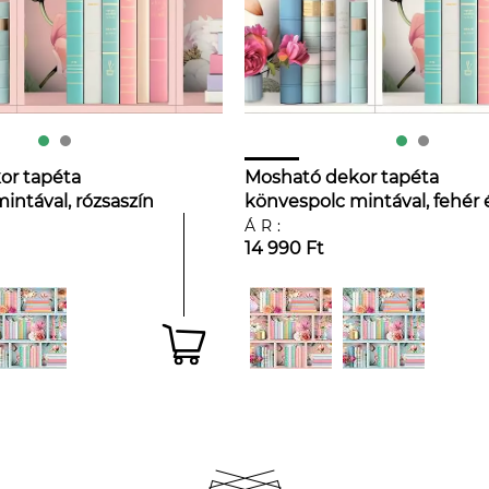
or tapéta
Mosható dekor tapéta
intával, rózsaszín
könvespolc mintával, fehér 
en
rózsaszín színben
ÁR:
14 990 Ft