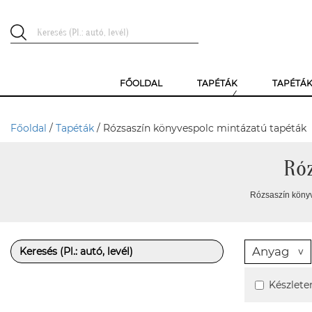
FŐOLDAL
TAPÉTÁK
TAPÉTÁ
Főoldal
/
Tapéták
/ Rózsaszín könyvespolc mintázatú tapéták
Róz
Rózsaszín könyv
Anyag
Készlete