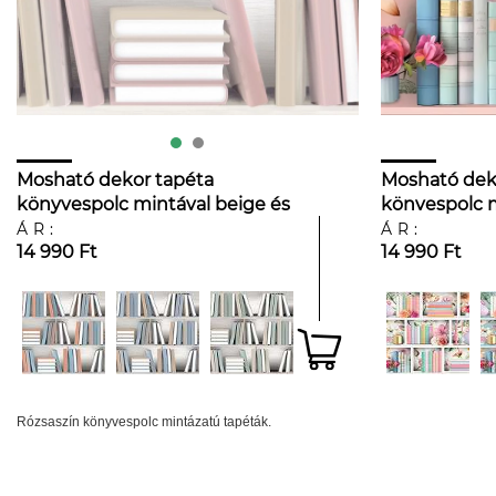
Mosható dekor tapéta
Mosható dek
könyvespolc mintával beige és
könvespolc m
rózsaszín színben
és kék színb
ÁR:
ÁR:
14 990 Ft
14 990 Ft
Rózsaszín könyvespolc mintázatú tapéták.