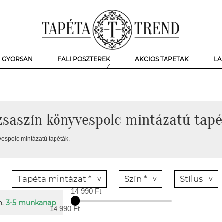
K GYORSAN
FALI POSZTEREK
AKCIÓS TAPÉTÁK
LA
saszín könyvespolc mintázatú tap
espolc mintázatú tapéták.
Tapéta mintázat *
Szín *
Stílus
14 990 Ft
n,
3-5 munkanap
14 990 Ft