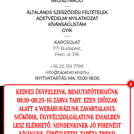
REGISZTRÁCIÓ
ÁLTALÁNOS SZERZŐDÉSI FELTÉTELEK
ADETVÉDELMI NYILATKOZAT
KÍVÁNSÁGLISTÁM
GYIK
KAPCSOLAT
1171 Budapest,
Pesti út 318.
+36 20 319 7799
info@tapetatrend.hu
NYITVATARTÁS MA:
10:00-18:00
X
KEDVES ÜGYFELEINK, BEMUTATÓTERMÜNK
Ez a weboldal cookie-kat használ, hogy a
08.10-08.23-IG ZÁRVA TART, EZEN IDŐSZAK
lehető legjobb élményt nyújtsa honlapunkon.
ALATT A WEBÁRUHÁZUNK ZAVARTALANUL
Beállítások
MÜKÖDIK, ÜGYFÉLSZOLGÁLATUNK EMAILBEN
Az online fizetést a Barion Payment Zrt. biztosítja, MNB engedély
száma: H-EN-I-1064/2013
LESZ ELÉRHETŐ. MINDENKINEK JÓ PIHENÉST
Elutasítom
Engedélyezem