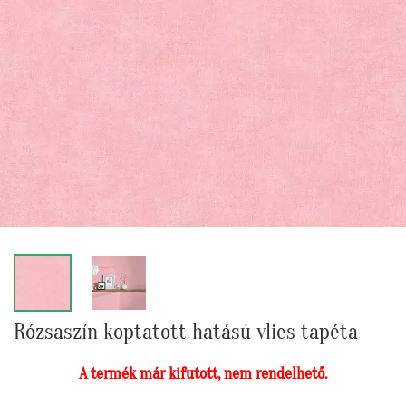
Rózsaszín koptatott hatású vlies tapéta
A termék már kifutott, nem rendelhető.