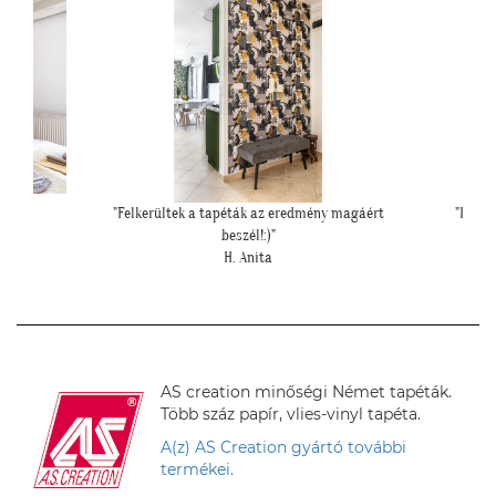
magáért
"Ilyen lett a lányom szobájában a gyönyörű
""El
cseresznye virágos tapéta."
Cs. Andi
AS creation minőségi Német tapéták.
Több száz papír, vlies-vinyl tapéta.
A(z) AS Creation gyártó további
termékei.