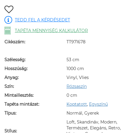
TEDD FEL A KÉRDÉSEDET
TAPÉTA MENNYISÉG KALKULÁTOR
Cikkszám:
TT971678
Szélesség:
53 cm
Hosszúság:
1000 cm
Anyag:
Vinyl, Vlies
Szín:
Rózsaszín
Mintaillesztés:
0 cm
Tapéta mintázat:
Koptatott
,
Egyszínű
Típus:
Normál, Gyerek
Loft, Skandináv, Modern,
Természet, Elegáns, Retro,
Stílus: