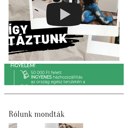
FIGYELEM!
50 000 Ft felett
INGYENES
házhozszállítás
az ország egész területén a
GLS-el.
Rólunk mondták