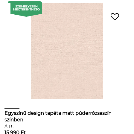
Egyszínű design tapéta matt púderrózsaszín
színben
ÁR:
15 990 Ft