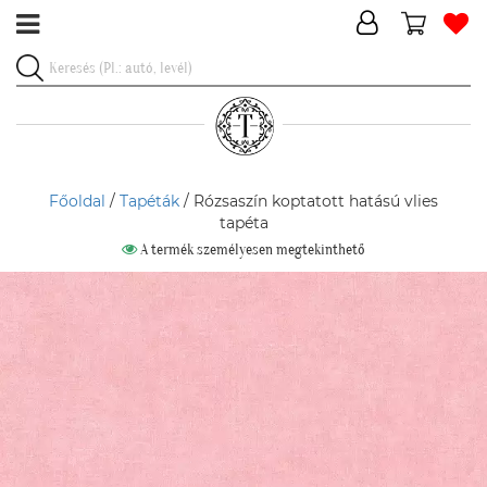
Főoldal
/
Tapéták
/ Rózsaszín koptatott hatású vlies
tapéta
A termék személyesen megtekinthető