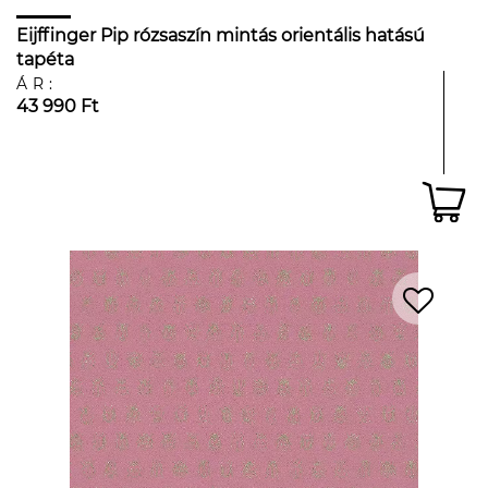
Eijffinger Pip rózsaszín mintás orientális hatású
tapéta
ÁR:
43 990 Ft