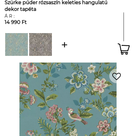
Szürke púder rózsaszín keleties hangulatú
dekor tapéta
ÁR:
14 990 Ft