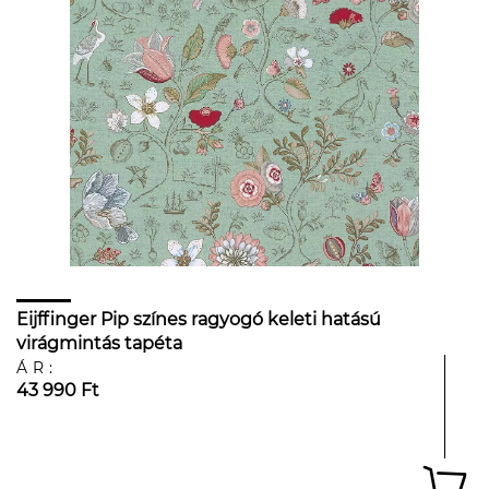
Eijffinger Pip színes ragyogó keleti hatású
virágmintás tapéta
ÁR:
43 990 Ft