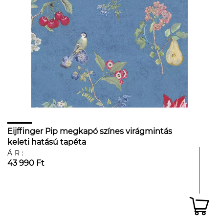
Eijffinger Pip megkapó színes virágmintás
keleti hatású tapéta
ÁR:
43 990 Ft