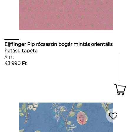
Eijffinger Pip rózsaszín bogár mintás orientális
hatású tapéta
ÁR:
43 990 Ft