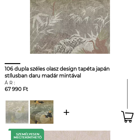
106 dupla széles olasz design tapéta japán
stílusban daru madár mintával
ÁR:
67 990 Ft