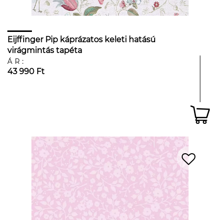
Eijffinger Pip káprázatos keleti hatású
virágmintás tapéta
ÁR:
43 990 Ft