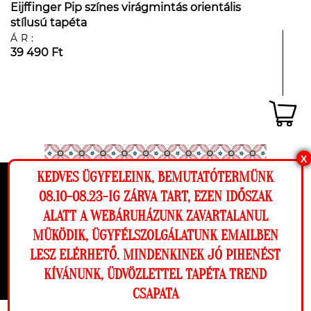
Eijffinger Pip színes virágmintás orientális
stílusú tapéta
ÁR:
39 490 Ft
X
KEDVES ÜGYFELEINK, BEMUTATÓTERMÜNK
Ez a weboldal cookie-kat használ, hogy a
08.10-08.23-IG ZÁRVA TART, EZEN IDŐSZAK
lehető legjobb élményt nyújtsa honlapunkon.
ALATT A WEBÁRUHÁZUNK ZAVARTALANUL
Beállítások
MÜKÖDIK, ÜGYFÉLSZOLGÁLATUNK EMAILBEN
LESZ ELÉRHETŐ. MINDENKINEK JÓ PIHENÉST
Elutasítom
Engedélyezem
KÍVÁNUNK, ÜDVÖZLETTEL TAPÉTA TREND
CSAPATA
Megnézem a falamon