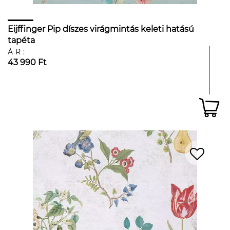
Eijffinger Pip díszes virágmintás keleti hatású
tapéta
ÁR:
43 990 Ft