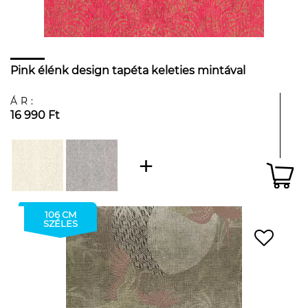
Pink élénk design tapéta keleties mintával
ÁR:
16 990 Ft
106 CM
SZÉLES