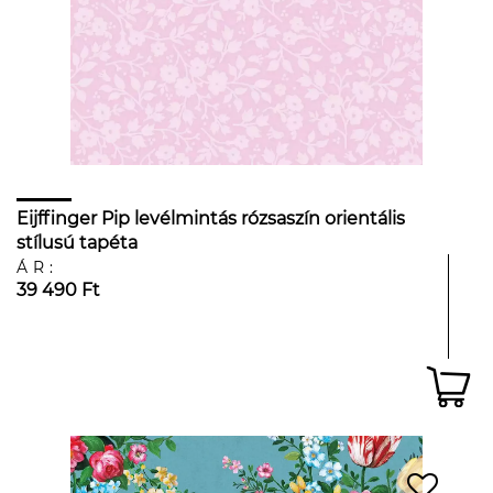
Eijffinger Pip levélmintás rózsaszín orientális
stílusú tapéta
ÁR:
39 490 Ft