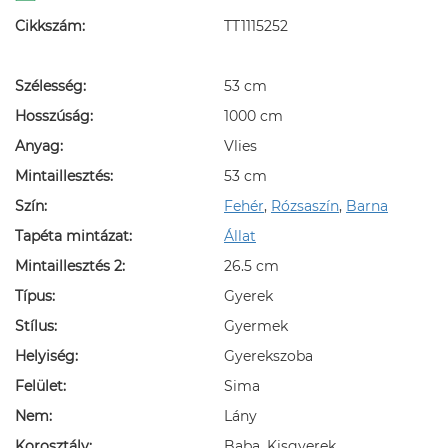
Cikkszám:
TT1115252
Szélesség:
53 cm
Hosszúság:
1000 cm
Anyag:
Vlies
Mintaillesztés:
53 cm
Szín:
Fehér
,
Rózsaszín
,
Barna
Tapéta mintázat:
Állat
Mintaillesztés 2:
26.5 cm
Típus:
Gyerek
Stílus:
Gyermek
Helyiség:
Gyerekszoba
Felület:
Sima
Nem:
Lány
Korosztály:
Baba, Kisgyerek