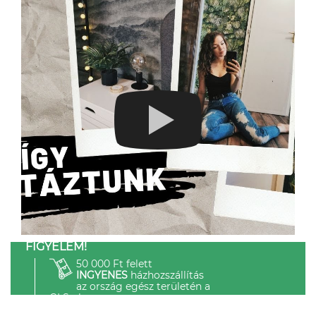
FIGYELEM!
50 000 Ft felett
INGYENES
házhozszállítás
az ország egész területén a
GLS-el.