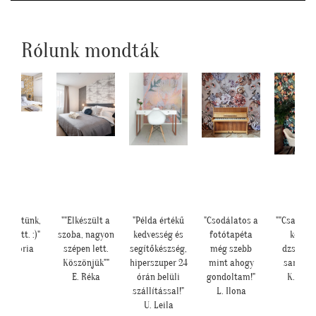
Rólunk mondták
készültünk,
""Elkészült a
"Példa értékű
"Csodálatos a
""Csatolok
er lett. :)"
szoba, nagyon
kedvesség és
fotótapéta
képet 
 Viktória
szépen lett.
segítőkészség,
még szebb
dzsunge
Köszönjük""
hiperszuper 24
mint ahogy
sarokról
E. Réka
órán belüli
gondoltam!"
K. Lau
szállítással!"
L. Ilona
U. Leila