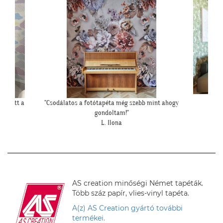
int ahogy
""Elkészült a kép, gondoltam, hátha :)""
"Péld
H. Sára
hipe
AS creation minőségi Német tapéták.
Több száz papír, vlies-vinyl tapéta.
A(z) AS Creation gyártó további
termékei.