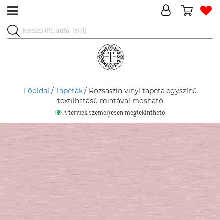
Főoldal
/
Tapéták
/ Rózsaszín vinyl tapéta egyszínű
textilhatású mintával mosható
A termék személyesen megtekinthető