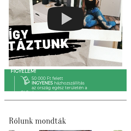
FIGYELEM!
50 000 Ft felett
INGYENES
házhozszállítás
az ország egész területén a
GLS-el.
Rólunk mondták