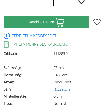
Kosárba rakom
TEDD FEL A KÉRDÉSEDET
TAPÉTA MENNYISÉG KALKULÁTOR
Cikkszám:
TT1098171
Szélesség:
53 cm
Hosszúság:
1000 cm
Anyag:
Vinyl, Vlies
Szín:
Rózsaszín
Mintaillesztés:
0 cm
Típus:
Normál