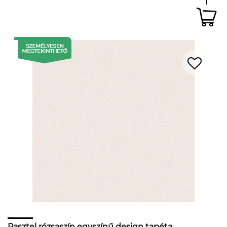
Pasztel rózsaszín egyszínű design tapéta