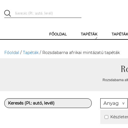
FŐOLDAL
TAPÉTÁK
TAPÉTÁ
Főoldal
/
Tapéták
/ Rozsdabarna afrikai mintázatú tapéták
R
Rozsdabarna afri
Anyag
Készlete