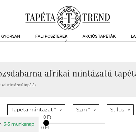
K GYORSAN
FALI POSZTEREK
AKCIÓS TAPÉTÁK
LA
ozsdabarna afrikai mintázatú tapét
kai mintázatú tapéták.
Tapéta mintázat *
Szín *
Stílus
0 Ft
n,
3-5 munkanap
0 Ft