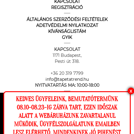
KAPCSOLAT
REGISZTRÁCIÓ
ÁLTALÁNOS SZERZŐDÉSI FELTÉTELEK
ADETVÉDELMI NYILATKOZAT
KÍVÁNSÁGLISTÁM
GYIK
KAPCSOLAT
1171 Budapest,
Pesti út 318.
+36 20 319 7799
info@tapetatrend.hu
NYITVATARTÁS MA:
10:00-18:00
X
KEDVES ÜGYFELEINK, BEMUTATÓTERMÜNK
Ez a weboldal cookie-kat használ, hogy a
08.10-08.23-IG ZÁRVA TART, EZEN IDŐSZAK
lehető legjobb élményt nyújtsa honlapunkon.
ALATT A WEBÁRUHÁZUNK ZAVARTALANUL
Beállítások
MÜKÖDIK, ÜGYFÉLSZOLGÁLATUNK EMAILBEN
Az online fizetést a Barion Payment Zrt. biztosítja, MNB engedély
száma: H-EN-I-1064/2013
LESZ ELÉRHETŐ. MINDENKINEK JÓ PIHENÉST