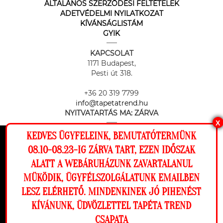
ÁLTALÁNOS SZERZŐDÉSI FELTÉTELEK
ADETVÉDELMI NYILATKOZAT
KÍVÁNSÁGLISTÁM
GYIK
KAPCSOLAT
1171 Budapest,
Pesti út 318.
+36 20 319 7799
info@tapetatrend.hu
NYITVATARTÁS MA:
ZÁRVA
X
KEDVES ÜGYFELEINK, BEMUTATÓTERMÜNK
Ez a weboldal cookie-kat használ, hogy a
08.10-08.23-IG ZÁRVA TART, EZEN IDŐSZAK
lehető legjobb élményt nyújtsa honlapunkon.
ALATT A WEBÁRUHÁZUNK ZAVARTALANUL
Beállítások
MÜKÖDIK, ÜGYFÉLSZOLGÁLATUNK EMAILBEN
Az online fizetést a Barion Payment Zrt. biztosítja, MNB engedély
száma: H-EN-I-1064/2013
LESZ ELÉRHETŐ. MINDENKINEK JÓ PIHENÉST
Elutasítom
Engedélyezem
KÍVÁNUNK, ÜDVÖZLETTEL TAPÉTA TREND
CSAPATA
Megnézem a falamon
Copyright © 2026 Tapéta Trend. Minden jog fenntartva. Tapéta trend Bt.