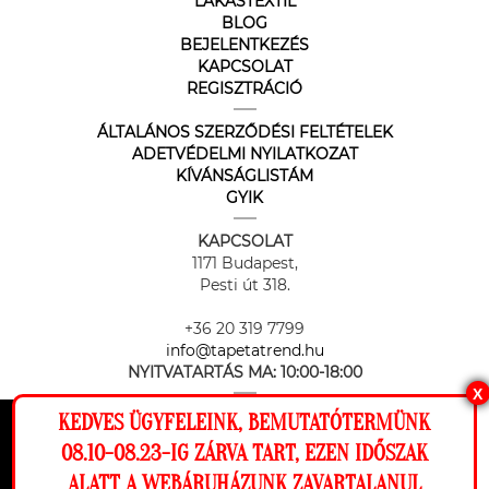
LAKÁSTEXTIL
BLOG
BEJELENTKEZÉS
KAPCSOLAT
REGISZTRÁCIÓ
ÁLTALÁNOS SZERZŐDÉSI FELTÉTELEK
ADETVÉDELMI NYILATKOZAT
KÍVÁNSÁGLISTÁM
GYIK
KAPCSOLAT
1171 Budapest,
Pesti út 318.
+36 20 319 7799
info@tapetatrend.hu
NYITVATARTÁS MA:
10:00-18:00
X
KEDVES ÜGYFELEINK, BEMUTATÓTERMÜNK
Ez a weboldal cookie-kat használ, hogy a
08.10-08.23-IG ZÁRVA TART, EZEN IDŐSZAK
lehető legjobb élményt nyújtsa honlapunkon.
ALATT A WEBÁRUHÁZUNK ZAVARTALANUL