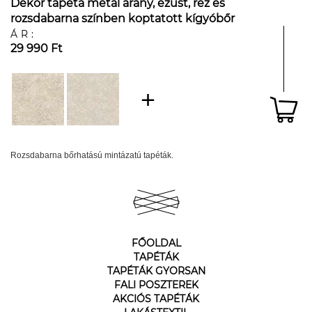
Dekor tapéta metál arany, ezüst, réz és
rozsdabarna színben koptatott kígyóbőr
hatású mintával
ÁR:
29 990 Ft
Rozsdabarna bőrhatású mintázatú tapéták.
FŐOLDAL
TAPÉTÁK
TAPÉTÁK GYORSAN
FALI POSZTEREK
AKCIÓS TAPÉTÁK