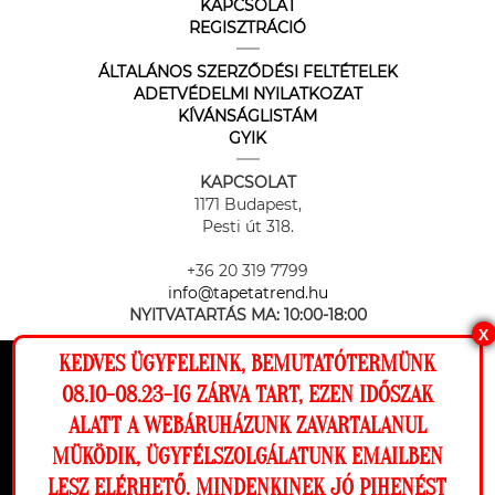
KAPCSOLAT
REGISZTRÁCIÓ
ÁLTALÁNOS SZERZŐDÉSI FELTÉTELEK
ADETVÉDELMI NYILATKOZAT
KÍVÁNSÁGLISTÁM
GYIK
KAPCSOLAT
1171 Budapest,
Pesti út 318.
+36 20 319 7799
info@tapetatrend.hu
NYITVATARTÁS MA:
10:00-18:00
X
KEDVES ÜGYFELEINK, BEMUTATÓTERMÜNK
Ez a weboldal cookie-kat használ, hogy a
08.10-08.23-IG ZÁRVA TART, EZEN IDŐSZAK
lehető legjobb élményt nyújtsa honlapunkon.
ALATT A WEBÁRUHÁZUNK ZAVARTALANUL
Beállítások
MÜKÖDIK, ÜGYFÉLSZOLGÁLATUNK EMAILBEN
Az online fizetést a Barion Payment Zrt. biztosítja, MNB engedély
száma: H-EN-I-1064/2013
LESZ ELÉRHETŐ. MINDENKINEK JÓ PIHENÉST