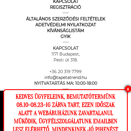
KAPCSOLAT
REGISZTRÁCIÓ
ÁLTALÁNOS SZERZŐDÉSI FELTÉTELEK
ADETVÉDELMI NYILATKOZAT
KÍVÁNSÁGLISTÁM
GYIK
KAPCSOLAT
1171 Budapest,
Pesti út 318.
+36 20 319 7799
info@tapetatrend.hu
NYITVATARTÁS MA:
10:00-18:00
X
KEDVES ÜGYFELEINK, BEMUTATÓTERMÜNK
Ez a weboldal cookie-kat használ, hogy a
08.10-08.23-IG ZÁRVA TART, EZEN IDŐSZAK
lehető legjobb élményt nyújtsa honlapunkon.
ALATT A WEBÁRUHÁZUNK ZAVARTALANUL
Beállítások
MÜKÖDIK, ÜGYFÉLSZOLGÁLATUNK EMAILBEN
Az online fizetést a Barion Payment Zrt. biztosítja, MNB engedély
száma: H-EN-I-1064/2013
LESZ ELÉRHETŐ. MINDENKINEK JÓ PIHENÉST