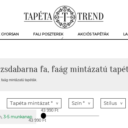
K GYORSAN
FALI POSZTEREK
AKCIÓS TAPÉTÁK
LA
zsdabarna fa, faág mintázatú tapé
 faág mintázatú tapéták.
Tapéta mintázat *
Szín *
Stílus
43 990 Ft
n,
3-5 munkanap
43 990 Ft