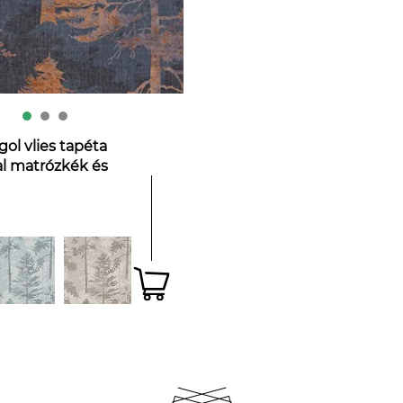
l vlies tapéta
l matrózkék és
színárnyalatokban