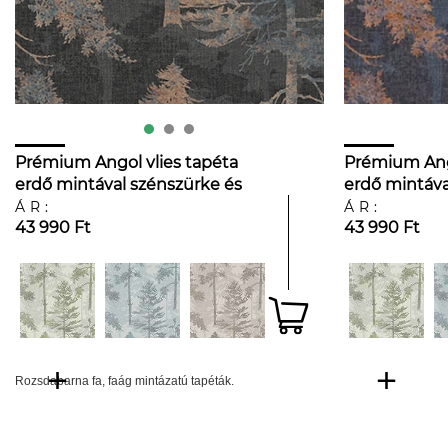
Prémium Angol vlies tapéta
Prémium Ango
erdő mintával szénszürke és
erdő mintáva
rozsda színárnyalatokban
rozsdabarna 
ÁR:
ÁR:
43 990 Ft
43 990 Ft
Rozsdabarna fa, faág mintázatú tapéták.