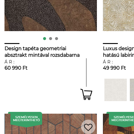
Design tapéta geometriai
Luxus design 
absztrakt mintával rozsdabarna
hatású labiri
színben
rozsadabrna 
ÁR:
ÁR:
60 990 Ft
49 990 Ft