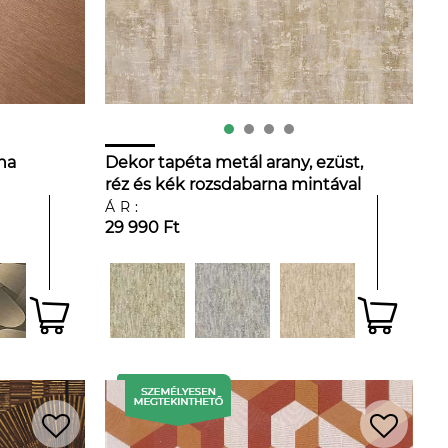
na
Dekor tapéta metál arany, ezüst,
réz és kék rozsdabarna mintával
ÁR:
29 990 Ft