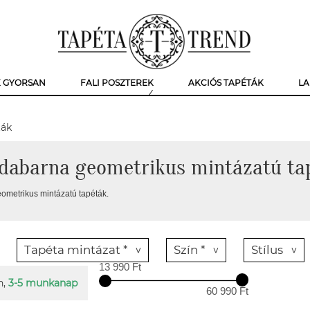
K GYORSAN
FALI POSZTEREK
AKCIÓS TAPÉTÁK
LA
ták
dabarna geometrikus mintázatú ta
metrikus mintázatú tapéták.
Tapéta mintázat *
Szín *
Stílus
13 990 Ft
n,
3-5 munkanap
60 990 Ft