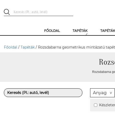
FŐOLDAL
TAPÉTÁK
TAPÉTÁ
Főoldal
/
Tapéták
/ Rozsdabarna geometrikus mintázatú tapé
Rozs
Rozsdabarna geo
Anyag
Készlete