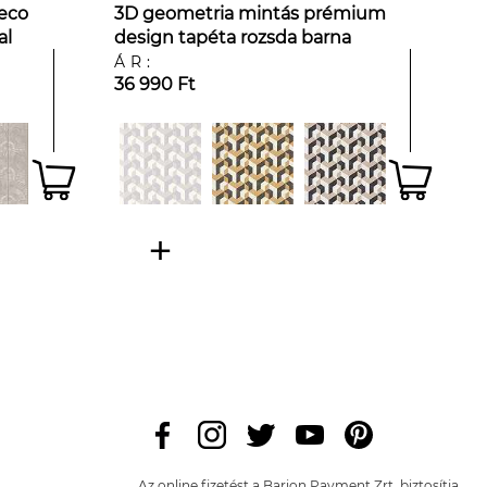
deco
3D geometria mintás prémium
al
design tapéta rozsda barna
színben
ÁR:
36 990 Ft
Az online fizetést a Barion Payment Zrt. biztosítja,