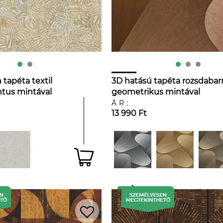
tapéta textil
3D hatású tapéta rozsdabar
ntus mintával
geometrikus mintával
színben
ÁR:
13 990 Ft