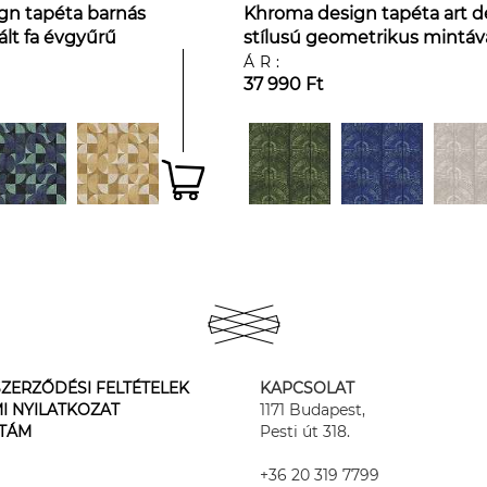
gn tapéta barnás
Khroma design tapéta art 
zált fa évgyűrű
stílusú geometrikus mintáv
ÁR:
37 990 Ft
ZERZŐDÉSI FELTÉTELEK
KAPCSOLAT
I NYILATKOZAT
1171 Budapest,
STÁM
Pesti út 318.
+36 20 319 7799