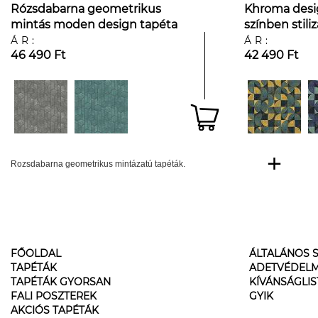
Rózsdabarna geometrikus
Khroma desi
mintás moden design tapéta
színben stili
mintával
ÁR:
ÁR:
46 490 Ft
42 490 Ft
Rozsdabarna geometrikus mintázatú tapéták.
FŐOLDAL
ÁLTALÁNOS S
TAPÉTÁK
ADETVÉDELM
TAPÉTÁK GYORSAN
KÍVÁNSÁGLI
FALI POSZTEREK
GYIK
AKCIÓS TAPÉTÁK