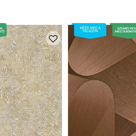
NÉZD MEG A
FALADON