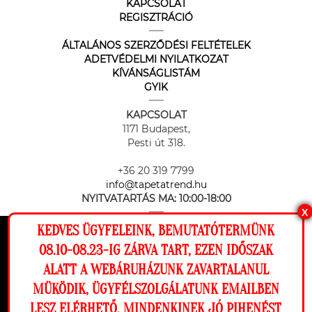
KAPCSOLAT
REGISZTRÁCIÓ
ÁLTALÁNOS SZERZŐDÉSI FELTÉTELEK
ADETVÉDELMI NYILATKOZAT
KÍVÁNSÁGLISTÁM
GYIK
KAPCSOLAT
1171 Budapest,
Pesti út 318.
+36 20 319 7799
info@tapetatrend.hu
NYITVATARTÁS MA:
10:00-18:00
X
KEDVES ÜGYFELEINK, BEMUTATÓTERMÜNK
Ez a weboldal cookie-kat használ, hogy a
08.10-08.23-IG ZÁRVA TART, EZEN IDŐSZAK
lehető legjobb élményt nyújtsa honlapunkon.
ALATT A WEBÁRUHÁZUNK ZAVARTALANUL
Beállítások
MÜKÖDIK, ÜGYFÉLSZOLGÁLATUNK EMAILBEN
Az online fizetést a Barion Payment Zrt. biztosítja, MNB engedély
száma: H-EN-I-1064/2013
LESZ ELÉRHETŐ. MINDENKINEK JÓ PIHENÉST